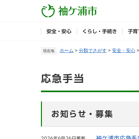
ペ
ー
ジ
の
安全・安心
くらし・手続き
子育
先
頭
で
ホーム
>
分類でさがす
>
安全・安心
現在地
す
。
本
応急手当
文
お知らせ・募集
袖ケ浦市応急手
2026年6月26日更新