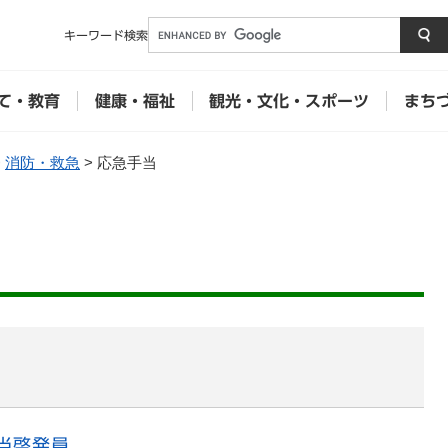
メニューを飛ばして本文へ
キーワード
検索
て・教育
健康・福祉
観光・文化・スポーツ
まち
>
消防・救急
>
応急手当
当啓発員