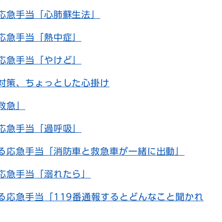
応急手当「心肺蘇生法」
応急手当「熱中症」
応急手当「やけど」
対策、ちょっとした心掛け
救急」
応急手当「過呼吸」
る応急手当「消防車と救急車が一緒に出動」
応急手当「溺れたら」
る応急手当「119番通報するとどんなこと聞かれ