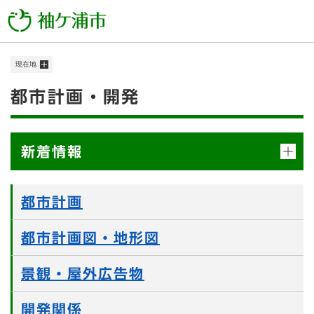
ペ
メニューを飛ばして本文へ
ー
ジ
の
現在地
先
頭
本
都市計画・開発
で
す
文
。
新着情報
都市計画
都市計画図・地形図
景観・屋外広告物
開発関係