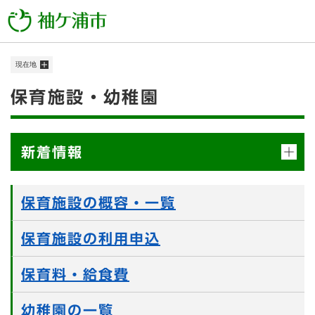
ペ
メニューを飛ばして本文へ
ー
ジ
の
現在地
先
頭
本
保育施設・幼稚園
で
す
文
。
新着情報
保育施設の概容・一覧
保育施設の利用申込
保育料・給食費
幼稚園の一覧