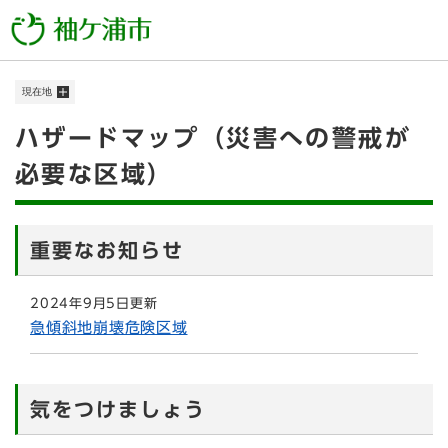
ペ
メニューを飛ばして本文へ
ー
ジ
の
現在地
先
頭
本
ハザードマップ（災害への警戒が
で
す
文
必要な区域）
。
重要なお知らせ
2024年9月5日更新
急傾斜地崩壊危険区域
気をつけましょう