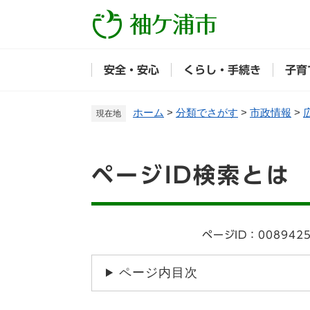
ペ
ー
ジ
の
安全・安心
くらし・手続き
子育
先
頭
で
ホーム
>
分類でさがす
>
市政情報
>
現在地
す
。
本
ページID検索とは
文
ページID：008942
ページ内目次