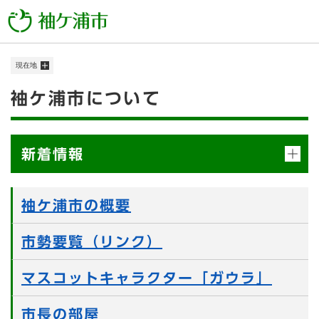
ペ
メニューを飛ばして本文へ
ー
ジ
の
現在地
先
頭
本
袖ケ浦市について
で
す
文
。
新着情報
袖ケ浦市の概要
市勢要覧（リンク）
マスコットキャラクター「ガウラ」
市長の部屋