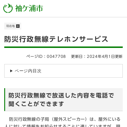
ペ
メニューを飛ばして本文へ
ー
ジ
の
現在地
先
頭
本
防災行政無線テレホンサービス
で
す
文
。
ページID：0047708
更新日：2024年4月1日更新
ページ内目次
防災行政無線で放送した内容を電話で
聞くことができます
防災行政無線の子局（屋外スピーカー）は、屋外にいる
人に対して情報をお知らせすることに適していますが、現