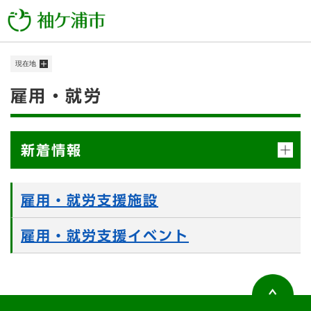
ペ
メニューを飛ばして本文へ
ー
ジ
の
現在地
先
頭
本
雇用・就労
で
す
文
。
新着情報
雇用・就労支援施設
雇用・就労支援イベント