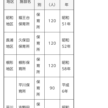
地区
施設名
別
（人）
年
保
昭和
福王台
昭和
育
120
地区
保育所
51年
所
保
長浦
久保田
昭和
育
120
地区
保育所
52年
所
保
根形
根形保
昭和
育
120
地区
育所
58年
所
保
平川保
平成
育
90
育所
6年
所
保
平川
吉野田
昭和