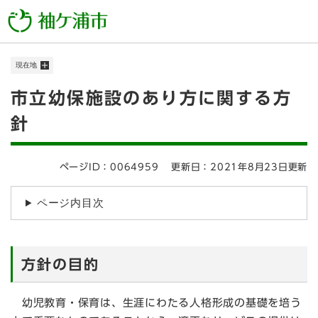
ペ
メニューを飛ばして本文へ
ー
ジ
の
現在地
先
頭
本
市立幼保施設のあり方に関する方
で
す
文
針
。
ページID：0064959
更新日：2021年8月23日更新
ページ内目次
方針の目的
幼児教育・保育は、生涯にわたる人格形成の基礎を培う