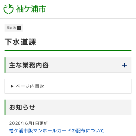
ペ
メニューを飛ばして本文へ
ー
ジ
の
現在地
先
頭
本
下水道課
で
す
文
。
主な業務内容
ページ内目次
お知らせ
2026年6月1日更新
袖ケ浦市版マンホールカードの配布について