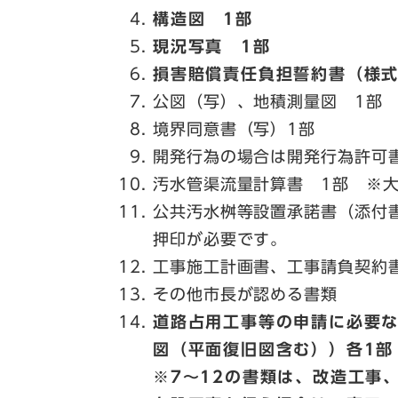
構造図 1部
現況写真 1部​
損害賠償責任負担誓約書（様式第
公図（写）、地積測量図 1部
境界同意書（写）1部
開発行為の場合は開発行為許可
汚水管渠流量計算書 1部 ※
公共汚水桝等設置承諾書（添付
押印が必要です。
工事施工計画書、工事請負契約
その他市長が認める書類
道路占用工事等の申請に必要
図（平面復旧図含む））各1部
※7～12の書類は、改造工事