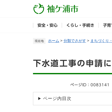
ペ
ー
ジ
の
安全・安心
くらし・手続き
子育
先
頭
で
ホーム
>
分類でさがす
>
まちづくり
現在地
す
。
本
下水道工事の申請
文
ページID：0083141
ページ内目次