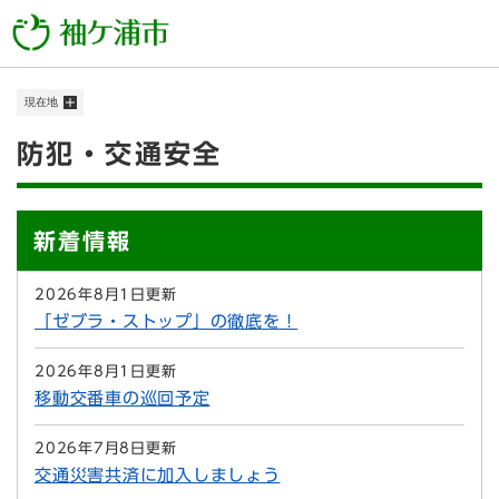
ペ
メニューを飛ばして本文へ
ー
ジ
の
現在地
先
頭
本
防犯・交通安全
で
す
文
。
新着情報
2026年8月1日更新
「ゼブラ・ストップ」の徹底を！
2026年8月1日更新
移動交番車の巡回予定
2026年7月8日更新
交通災害共済に加入しましょう