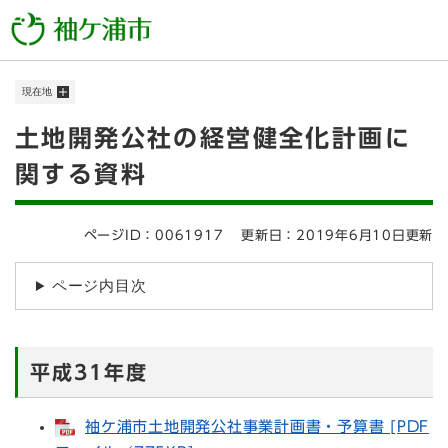
ペ
メニューを飛ばして本文へ
ー
ジ
の
現在地
先
頭
本
土地開発公社の経営健全化計画に
で
す
文
関する資料
。
ページID：0061917
更新日：2019年6月10日更新
ページ内目次
平成31年度
袖ケ浦市土地開発公社事業計画書・予算書 [PDF