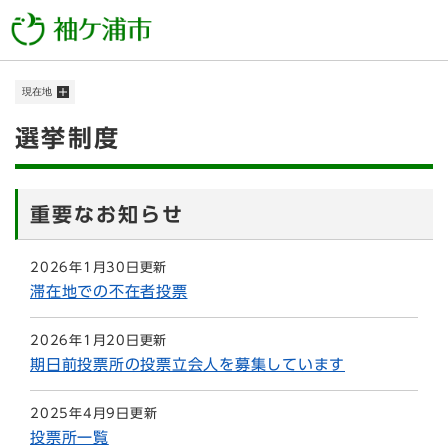
ペ
メニューを飛ばして本文へ
ー
ジ
の
現在地
先
頭
本
選挙制度
で
す
文
。
重要なお知らせ
2026年1月30日更新
滞在地での不在者投票
2026年1月20日更新
期日前投票所の投票立会人を募集しています
2025年4月9日更新
投票所一覧