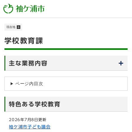
ペ
メニューを飛ばして本文へ
ー
ジ
の
現在地
先
頭
本
学校教育課
で
す
文
。
主な業務内容
ページ内目次
特色ある学校教育
2026年7月8日更新
袖ケ浦市子ども議会