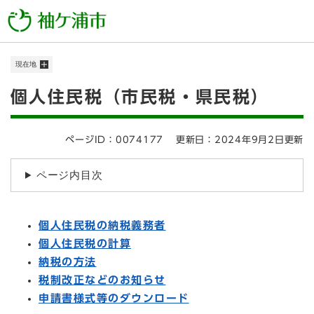
ペ
メニューを飛ばして本文へ
ー
ジ
の
現在地
先
頭
本
個人住民税（市民税・県民税）
で
す
文
。
ページID：0074177
更新日：2024年9月2日更新
ページ内目次
個人住民税の納税義務者
個人住民税の計算
納税の方法
税制改正などのお知らせ
申請書様式等のダウンロード