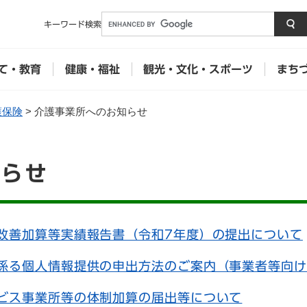
メニューを飛ばして本文へ
キーワード
検索
て・教育
健康・福祉
観光・文化・スポーツ
まち
護保険
>
介護事業所へのお知らせ
知らせ
改善加算等実績報告書（令和7年度）の提出について
係る個人情報提供の申出方法のご案内（事業者等向け
ビス事業所等の体制加算の届出等について