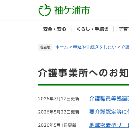
ペ
ー
ジ
の
安全・安心
くらし・手続き
子育
先
頭
で
ホーム
>
申込や手続きをしたい
>
介
現在地
す
。
本
介護事業所へのお
文
介護職員等処遇
2026年7月17日更新
要介護認定等に
2026年5月22日更新
地域密着型サー
2026年5月1日更新