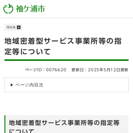
ペ
メニューを飛ばして本文へ
ー
ジ
の
現在地
先
頭
本
地域密着型サービス事業所等の指
で
す
文
定等について
。
ページID：0076620
更新日：2025年5月12日更新
ページ内目次
地域密着型サービス事業所等の指定等
について