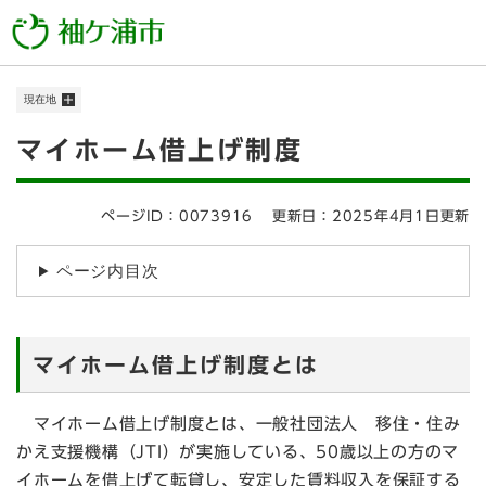
ペ
メニューを飛ばして本文へ
ー
ジ
の
現在地
先
頭
本
マイホーム借上げ制度
で
す
文
。
ページID：0073916
更新日：2025年4月1日更新
ページ内目次
マイホーム借上げ制度とは
マイホーム借上げ制度とは、一般社団法人 移住・住み
かえ支援機構（JTI）が実施している、50歳以上の方のマ
イホームを借上げて転貸し、安定した賃料収入を保証する