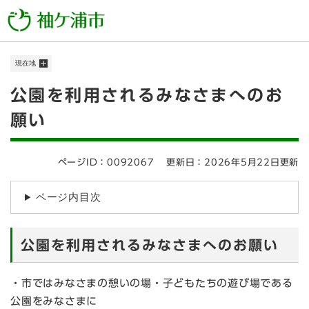
ペ
メニューを飛ばして本文へ
ー
ジ
の
現在地
先
頭
本
公園を利用されるみなさまへのお
で
す
文
願い
。
ページID：0092067
更新日：2026年5月22日更新
ページ内目次
公園を利用されるみなさまへのお願い
・市ではみなさまの憩いの場・子どもたちの遊び場である
公園をみなさまに