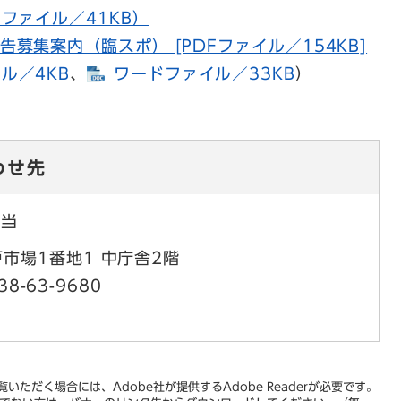
ファイル／41KB）
募集案内（臨スポ） [PDFファイル／154KB]
ル／4KB
、
ワードファイル／33KB
）
わせ先
担当
市場1番地1 中庁舎2階
38-63-9680
いただく場合には、Adobe社が提供するAdobe Readerが必要です。