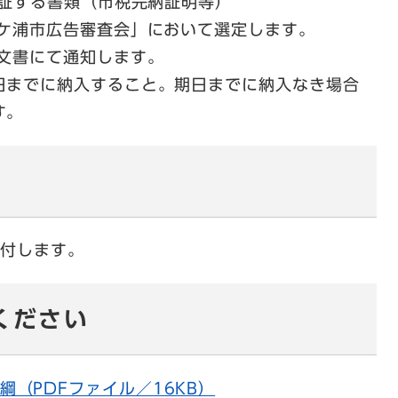
証する書類（市税完納証明等）
浦市広告審査会」において選定します。
文書にて通知します。
日までに納入すること。期日までに納入なき場合
す。
付します。
ください
（PDFファイル／16KB）