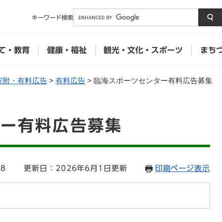
メニューを飛ばして本文へ
キーワード
検索
て・教育
健康・福祉
観光・文化・スポーツ
まち
寄附・有料広告
>
有料広告
>
臨海スポーツセンター有料広告募集
ター有料広告募集
88
更新日：2026年6月1日更新
印刷ページ表示