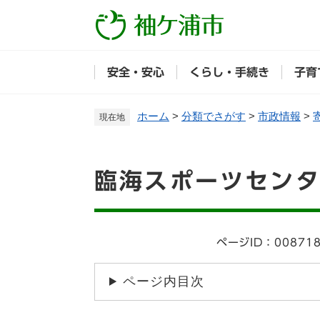
ペ
ー
ジ
の
安全・安心
くらし・手続き
子育
先
頭
で
ホーム
>
分類でさがす
>
市政情報
>
現在地
す
。
本
臨海スポーツセン
文
ページID：00871
ページ内目次