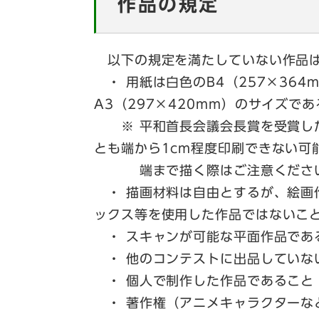
作品の規定
以下の規定を満たしていない作品は
・ 用紙は白色のB4（257×364
A3（297×420mm）のサイズで
※ 平和首長会議会長賞を受賞した
とも端から1cm程度印刷できない可
端まで描く際はご注意くださ
・ 描画材料は自由とするが、絵画
ックス等を使用した作品ではないこ
・ スキャンが可能な平面作品であ
・ 他のコンテストに出品していな
・ 個人で制作した作品であること
・ 著作権（アニメキャラクターな