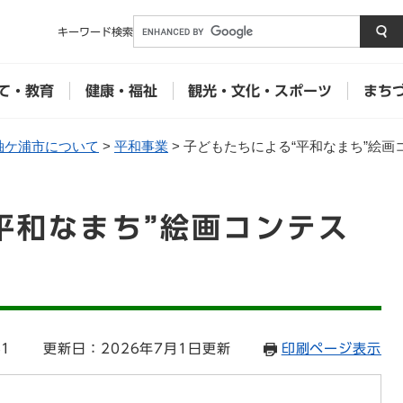
メニューを飛ばして本文へ
キーワード
検索
て・教育
健康・福祉
観光・文化・スポーツ
まち
袖ケ浦市について
>
平和事業
>
子どもたちによる“平和なまち”絵画コ
平和なまち”絵画コンテス
81
更新日：2026年7月1日更新
印刷ページ表示