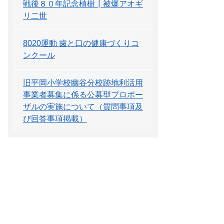
戦後８０年記念植樹┃被爆アオギ
リ二世
8020運動 歯と口の健康づくりコ
ンクール
旧平岡小学校幽谷分校跡地利活用
事業者募集に係る公募型プロポー
ザルの実施について（質問事項及
び回答事項掲載）