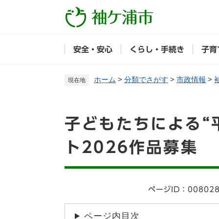
ペ
ー
ジ
の
安全・安心
くらし・手続き
子育
先
頭
で
ホーム
>
分類でさがす
>
市政情報
>
現在地
す
。
本
子どもたちによる“
文
ト2026作品募集
ページID：00802
ページ内目次