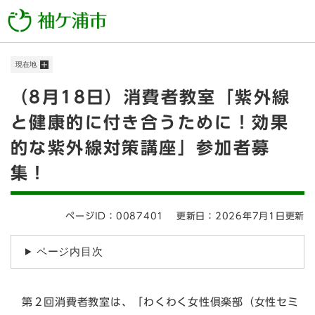
ペ
メニューを飛ばして本文へ
ー
ジ
の
現在地
先
頭
本
（8月18日）消費者教室「紫外線
で
す
文
と健康的に付き合うために！効果
。
的な紫外線対策講座」参加者募
集！
ページID：0087401
更新日：2026年7月1日更新
ページ内目次
第２回消費者教室は、「わくわく女性俱楽部（女性セミ