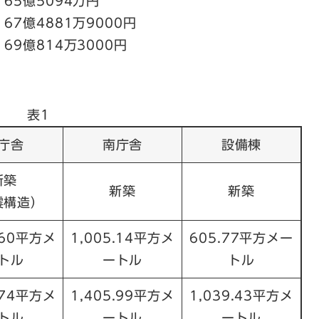
億5094万円
4881万9000円
814万3000円
表1
庁舎
南庁舎
設備棟
新築
新築
新築
震構造）
.60平方メ
1,005.14平方メ
605.77平方メー
トル
ートル
トル
.74平方メ
1,405.99平方メ
1,039.43平方メ
トル
ートル
ートル