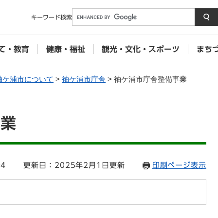
メニューを飛ばして本文へ
キーワード
検索
て・教育
健康・福祉
観光・文化・スポーツ
まち
袖ケ浦市について
>
袖ケ浦市庁舎
>
袖ケ浦市庁舎整備事業
事業
94
更新日：2025年2月1日更新
印刷ページ表示