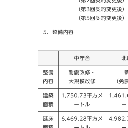
（第2回契約変更後） 65
（第3回契約変更後） 67億
（第5回契約変更後） 69億
5．整備内容
中庁舎
北
整備
耐震改修・
内容
大規模改修
（免
建築
1,750.73平方メ
1,461
面積
ートル
ー
延床
6,469.28平方メ
4,982
面積
ートル
ー