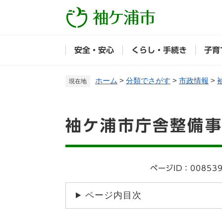
ペ
ー
ジ
の
安全・安心
くらし・手続き
子育
先
頭
で
ホーム
>
分類でさがす
>
市政情報
>
現在地
す
。
本
袖ケ浦市庁舎整備
文
ページID：00853
ページ内目次