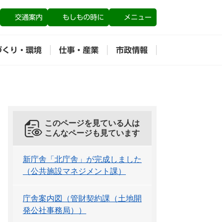
交通案内
もしもの時に
メニュー
づくり・環境
仕事・産業
市政情報
このページを見ている人は
こんなページも見ています
新庁舎「北庁舎」が完成しました
（公共施設マネジメント課）
庁舎案内図（管財契約課（土地開
発公社事務局））