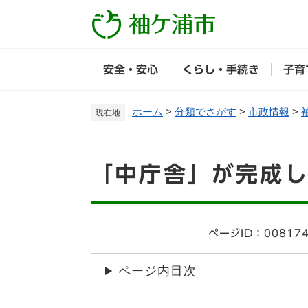
ペ
ー
ジ
の
安全・安心
くらし・手続き
子育
先
頭
で
ホーム
>
分類でさがす
>
市政情報
>
現在地
す
。
本
「中庁舎」が完成
文
ページID：00817
ページ内目次