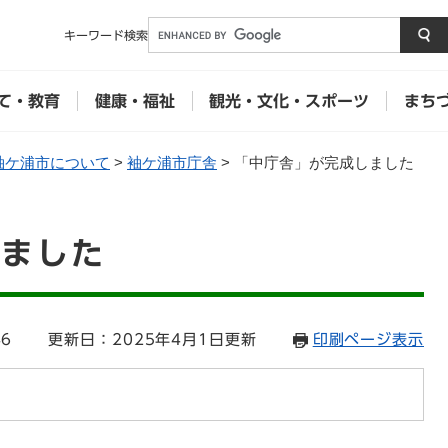
メニューを飛ばして本文へ
キーワード
検索
て・教育
健康・福祉
観光・文化・スポーツ
まち
袖ケ浦市について
>
袖ケ浦市庁舎
>
「中庁舎」が完成しました
しました
46
更新日：2025年4月1日更新
印刷ページ表示