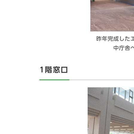
昨年完成した
中庁舎
1階窓口