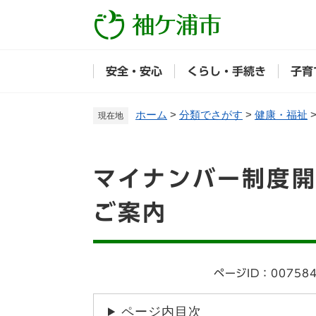
ペ
ー
ジ
の
安全・安心
くらし・手続き
子育
先
頭
で
ホーム
>
分類でさがす
>
健康・福祉
現在地
す
。
本
マイナンバー制度
文
ご案内
ページID：00758
ページ内目次