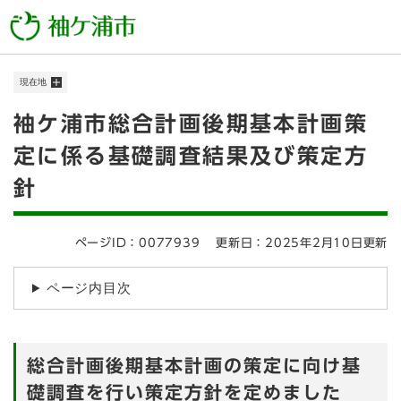
ペ
メニューを飛ばして本文へ
ー
ジ
の
現在地
先
頭
本
袖ケ浦市総合計画後期基本計画策
で
す
文
定に係る基礎調査結果及び策定方
。
針
ページID：0077939
更新日：2025年2月10日更新
ページ内目次
総合計画後期基本計画の策定に向け基
礎調査を行い策定方針を定めました