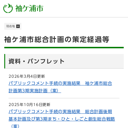
ペ
メニューを飛ばして本文へ
ー
ジ
の
現在地
先
頭
本
袖ケ浦市総合計画の策定経過等
で
す
文
。
資料・パンフレット
2026年3月4日更新
パブリックコメント手続の実施結果 袖ケ浦市総合
計画第3期実施計画（案）
2025年10月16日更新
パブリックコメント手続の実施結果 総合計画後期
基本計画及び第3期まち・ひと・しごと創生総合戦略
（案）