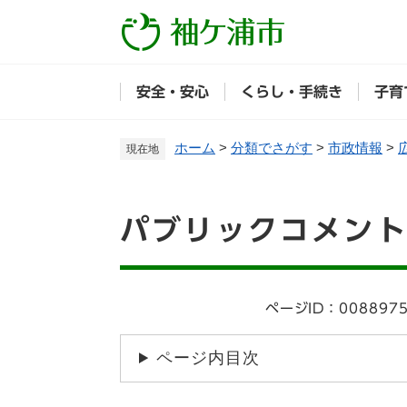
ペ
ー
ジ
の
安全・安心
くらし・手続き
子育
先
頭
で
ホーム
>
分類でさがす
>
市政情報
>
現在地
す
。
本
パブリックコメン
文
ページID：008897
ページ内目次