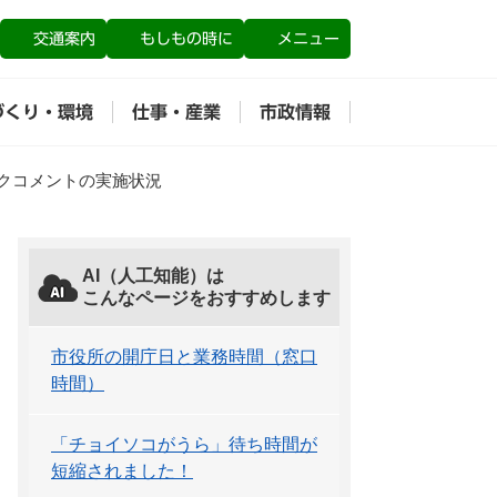
交通案内
もしもの時に
メニュー
づくり・環境
仕事・産業
市政情報
クコメントの実施状況
AI（人工知能）は
こんなページをおすすめします
市役所の開庁日と業務時間（窓口
時間）
「チョイソコがうら」待ち時間が
短縮されました！