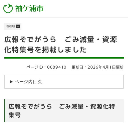
ペ
メニューを飛ばして本文へ
ー
ジ
の
現在地
先
頭
本
広報そでがうら ごみ減量・資源
で
す
文
化特集号を掲載しました
。
ページID：0089410
更新日：2026年4月1日更新
ページ内目次
広報そでがうら ごみ減量・資源化特
集号