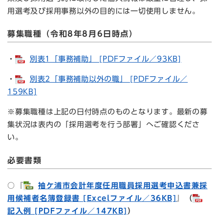
用選考及び採用事務以外の目的には一切使用しません。
募集職種（令和8年8月6日時点）
・
別表1「事務補助」 [PDFファイル／93KB]
・
別表2「事務補助以外の職」 [PDFファイル／
159KB]
※募集職種は上記の日付時点のものとなります。最新の募
集状況は表内の「採用選考を行う部署」へご確認くださ
い。
必要書類
○『
袖ケ浦市会計年度任用職員採用選考申込書兼採
用候補者名簿登録書 [Excelファイル／36KB]
』（
記入例 [PDFファイル／147KB]
）