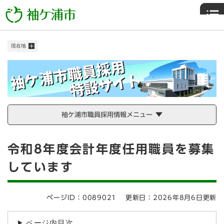
ペ
メニューを飛ばして本文へ
ー
ジ
の
現在地
先
頭
で
す
。
袖ケ浦市職員採用情報メニュー
本
令和8年度会計年度任用職員を募集
文
しています
ページID：0089021
更新日：2026年8月6日更新
ページ内目次