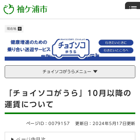
ペ
メニューを飛ばして本文へ
ー
ジ
の
現在地
先
頭
で
す
。
チョイソコがうらメニュー
本
「チョイソコがうら」10月以降の
文
運賃について
ページID：0079157
更新日：2024年5月17日更新
ページ内目次