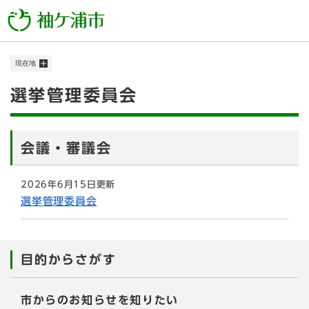
ペ
メニューを飛ばして本文へ
ー
ジ
の
現在地
先
頭
本
選挙管理委員会
で
す
文
。
会議・審議会
2026年6月15日更新
選挙管理委員会
目的からさがす
市からのお知らせを知りたい