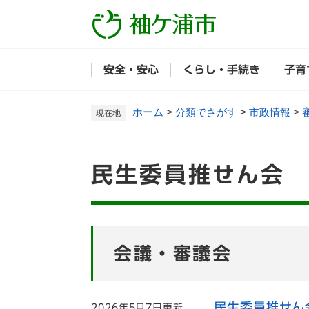
ペ
ー
ジ
の
安全・安心
くらし・手続き
子育
先
頭
で
ホーム
>
分類でさがす
>
市政情報
>
現在地
す
。
本
民生委員推せん会
文
会議・審議会
民生委員推せん
2026年5月7日更新