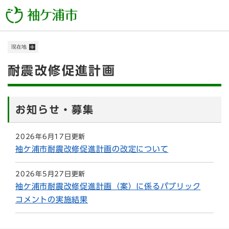
ペ
メニューを飛ばして本文へ
ー
ジ
の
現在地
先
頭
本
耐震改修促進計画
で
す
文
。
お知らせ・募集
2026年6月17日更新
袖ケ浦市耐震改修促進計画の改定について
2026年5月27日更新
袖ケ浦市耐震改修促進計画（案）に係るパブリック
コメントの実施結果