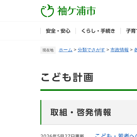
ペ
ー
ジ
の
安全・安心
くらし・手続き
子育
先
頭
で
ホーム
>
分類でさがす
>
市政情報
>
現在地
す
。
本
こども計画
文
取組・啓発情報
こども・若者へ
2026年5月27日更新