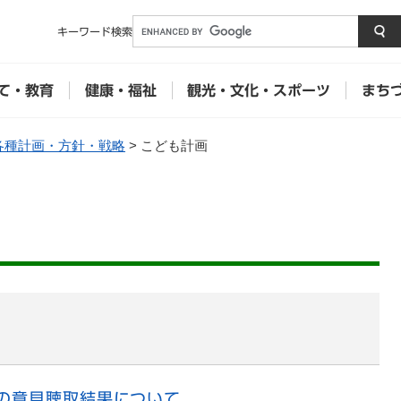
メニューを飛ばして本文へ
キーワード
検索
て・教育
健康・福祉
観光・文化・スポーツ
まち
各種計画・方針・戦略
>
こども計画
の意見聴取結果について