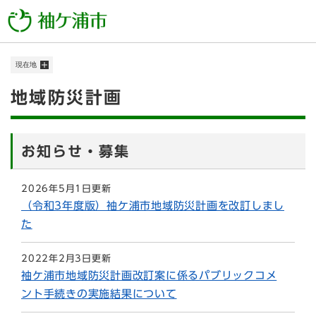
ペ
メニューを飛ばして本文へ
ー
ジ
の
現在地
先
頭
本
地域防災計画
で
す
文
。
お知らせ・募集
2026年5月1日更新
（令和3年度版）袖ケ浦市地域防災計画を改訂しまし
た
2022年2月3日更新
袖ケ浦市地域防災計画改訂案に係るパブリックコメ
ント手続きの実施結果について