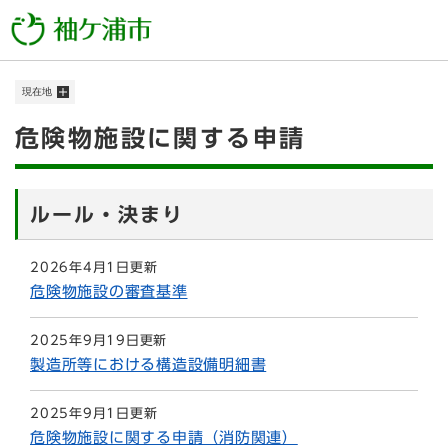
ペ
メニューを飛ばして本文へ
ー
ジ
の
現在地
先
頭
本
危険物施設に関する申請
で
す
文
。
ルール・決まり
2026年4月1日更新
危険物施設の審査基準
2025年9月19日更新
製造所等における構造設備明細書
2025年9月1日更新
危険物施設に関する申請（消防関連）