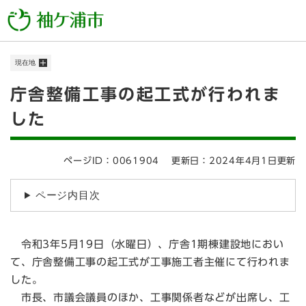
ペ
メニューを飛ばして本文へ
ー
ジ
の
現在地
先
頭
本
庁舎整備工事の起工式が行われま
で
す
文
した
。
ページID：0061904
更新日：2024年4月1日更新
ページ内目次
令和3年5月19日（水曜日）、庁舎1期棟建設地におい
て、庁舎整備工事の起工式が工事施工者主催にて行われま
した。
市長、市議会議員のほか、工事関係者などが出席し、工