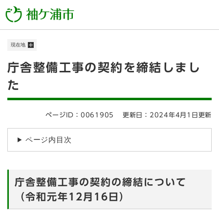
ペ
メニューを飛ばして本文へ
ー
ジ
の
現在地
先
頭
本
庁舎整備工事の契約を締結しまし
で
す
文
た
。
ページID：0061905
更新日：2024年4月1日更新
ページ内目次
庁舎整備工事の契約の締結について
（令和元年12月16日）