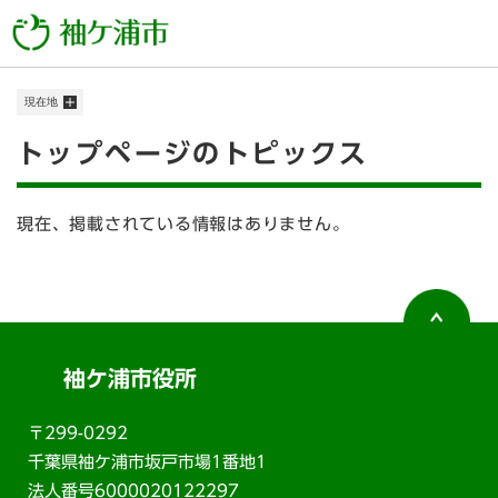
ペ
メニューを飛ばして本文へ
ー
ジ
の
現在地
先
頭
本
トップページのトピックス
で
す
文
。
現在、掲載されている情報はありません。
袖ケ浦市役所
〒299-0292
千葉県袖ケ浦市坂戸市場1番地1
法人番号6000020122297