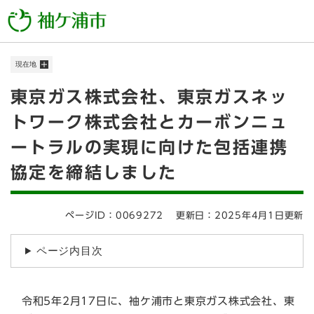
ペ
メニューを飛ばして本文へ
ー
ジ
の
現在地
先
頭
本
東京ガス株式会社、東京ガスネッ
で
す
文
トワーク株式会社とカーボンニュ
。
ートラルの実現に向けた包括連携
協定を締結しました
ページID：0069272
更新日：2025年4月1日更新
ページ内目次
令和5年2月17日に、袖ケ浦市と東京ガス株式会社、東