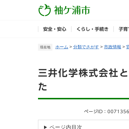
ペ
ー
ジ
の
安全・安心
くらし・手続き
子育
先
頭
で
ホーム
>
分類でさがす
>
市政情報
>
現在地
す
。
本
三井化学株式会社
文
た
ページID：007135
ページ内目次