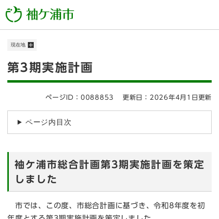
ペ
メニューを飛ばして本文へ
ー
ジ
の
現在地
先
頭
本
第3期実施計画
で
す
文
。
ページID：0088853
更新日：2026年4月1日更新
ページ内目次
袖ケ浦市総合計画第3期実施計画を策定
しました
市では、この度、市総合計画に基づき、令和8年度を初
年度とする第3期実施計画を策定しました。