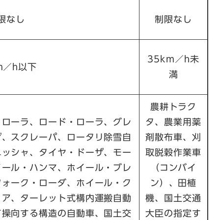
限なし
制限なし
35km／h未
m／h以下
満
農耕トラク
・ローラ、ロード・ローラ、グレ
タ、農業用薬
ザ、スクレーパ、ロータリ除雪自
剤散布車、刈
ニッシャ、タイヤ・ドーザ、モー
取脱穀作業車
イール・ハンマ、ホイール・ブレ
（コンバイ
フォーク・ローダ、ホイール・ク
ン）、田植
リア、ターレット式構内運搬自動
機、国土交通
て操向する構造の自動車、国土交
大臣の指定す