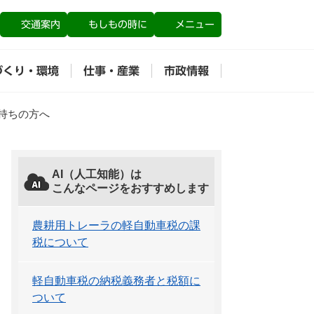
交通案内
もしもの時に
メニュー
づくり・環境
仕事・産業
市政情報
持ちの方へ
AI（人工知能）は
こんなページをおすすめします
農耕用トレーラの軽自動車税の課
税について
軽自動車税の納税義務者と税額に
ついて