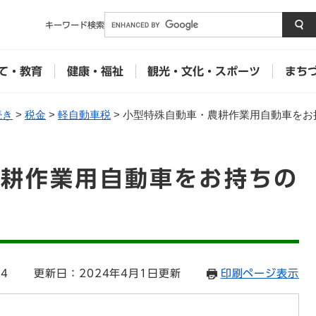
メニューを飛ばして本文へ
キーワード
検索
て・教育
健康・福祉
観光・文化・スポーツ
まち
続き
>
税金
>
軽自動車税
>
小型特殊自動車・農耕作業用自動車をお
農耕作業用自動車をお持ちの
54
更新日：2024年4月1日更新
印刷ページ表示