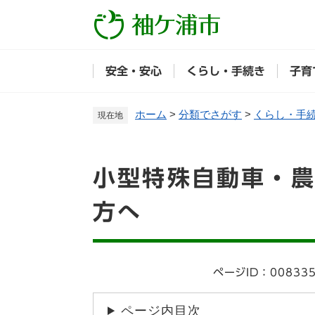
ペ
ー
ジ
の
安全・安心
くらし・手続き
子育
先
頭
で
ホーム
>
分類でさがす
>
くらし・手
現在地
す
。
本
小型特殊自動車・
文
方へ
ページID：00833
ページ内目次