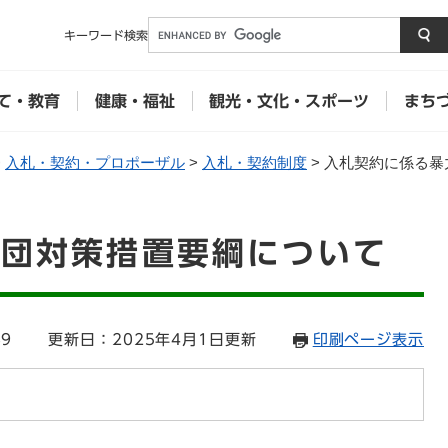
メニューを飛ばして本文へ
キーワード
検索
て・教育
健康・福祉
観光・文化・スポーツ
まち
>
入札・契約・プロポーザル
>
入札・契約制度
>
入札契約に係る暴
力団対策措置要綱について
89
更新日：2025年4月1日更新
印刷ページ表示