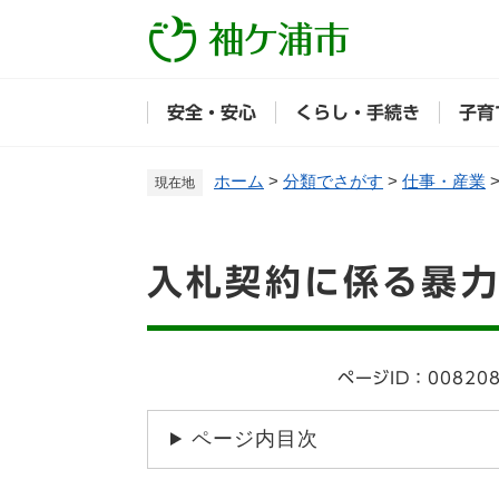
ペ
ー
ジ
の
安全・安心
くらし・手続き
子育
先
頭
で
ホーム
>
分類でさがす
>
仕事・産業
現在地
す
。
本
入札契約に係る暴
文
ページID：00820
ページ内目次