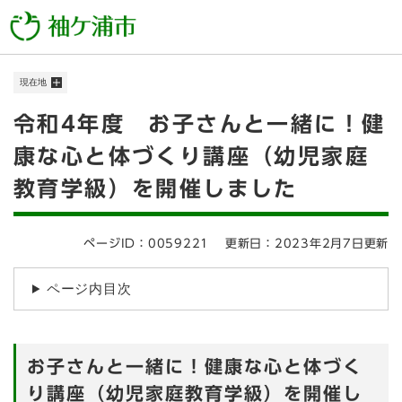
ペ
メニューを飛ばして本文へ
ー
ジ
の
現在地
先
頭
本
令和4年度 お子さんと一緒に！健
で
す
文
康な心と体づくり講座（幼児家庭
。
教育学級）を開催しました
ページID：0059221
更新日：2023年2月7日更新
ページ内目次
お子さんと一緒に！健康な心と体づく
り講座（幼児家庭教育学級）を開催し