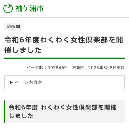
ペ
メニューを飛ばして本文へ
ー
ジ
の
現在地
先
頭
本
令和6年度わくわく女性倶楽部を開
で
す
文
催しました
。
ページID：0078469
更新日：2025年3月5日更新
ページ内目次
令和6年度 わくわく女性倶楽部を開催
しました