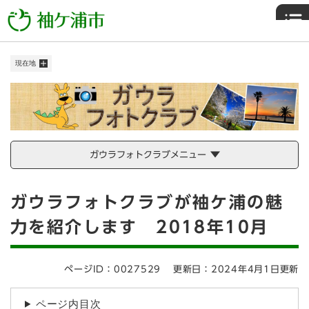
ペ
メニューを飛ばして本文へ
ー
ジ
の
現在地
先
頭
で
す
。
ガウラフォトクラブメニュー
本
ガウラフォトクラブが袖ケ浦の魅
文
力を紹介します 2018年10月
ページID：0027529
更新日：2024年4月1日更新
ページ内目次