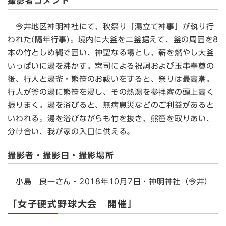
撮影者コメント
今井地区神明神社にて、秋祭り「湯立て神事」が執り行
われた(隔年行事)。境内に大釜を二釜据えて、釜の周囲を8
本の竹としめ縄で囲い、神聖なる場とし、薪を燃やし大釜
いっぱいに湯を沸かす。宮司による祝詞および玉串奉奠の
後、行人と湯釜・熊笹のお祓いをすると、祭りは最高潮。
行人が釜の湯に熊笹を浸し、その熱湯を参拝客の頭上高く
振りまく。湯を浴びると、無病息災などのご利益があると
いわれる。湯を浴びながらも竹を抜き、熊笹を取りあい、
分け合い、我が家の入口に供える。
撮影者・撮影日・撮影場所
小島 良一さん・2018年10月7日・神明神社（今井）
「女子硬式野球大会 開催」