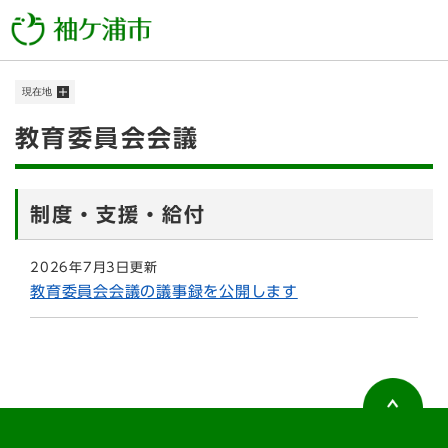
ペ
メニューを飛ばして本文へ
ー
ジ
の
現在地
先
頭
本
教育委員会会議
で
す
文
。
制度・支援・給付
2026年7月3日更新
教育委員会会議の議事録を公開します